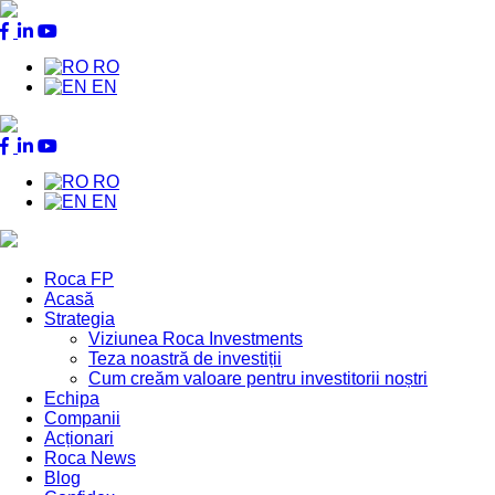
RO
EN
RO
EN
Roca FP
Acasă
Main
Strategia
Menu
Viziunea Roca Investments
Teza noastră de investiții
Cum creăm valoare pentru investitorii noștri
Echipa
Companii
Acționari
Roca News
Blog